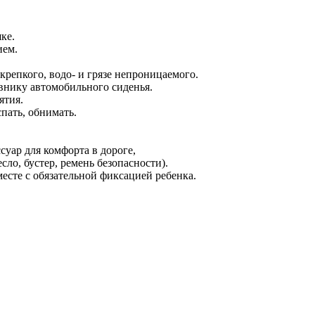
ке.
ием.
крепкого, водо- и грязе непроницаемого.
внику автомобильного сиденья.
ятия.
спать, обнимать.
уар для комфорта в дороге,
сло, бустер, ремень безопасности).
есте с обязательной фиксацией ребенка.