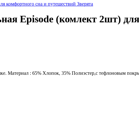
для комфортного сна и путешествий Зверята
ная Episode (комлект 2шт) для
шке. Материал : 65% Хлопок, 35% Полиэстер,с тефлоновым покр