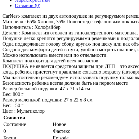
Отзывов (0)
CarNest- комплект из двух автоподушек на регулируемом ремеш
Материал : 65% Хлопок, 35% Полиэстер,с тефлоновым покрыт
Наполнитель : Холофайбер
Детали : Комплект изготовлен из гипоаллергенного материала, 
Подушки легко крепятся регулируемыми ремешками к подголо
Одна поддерживает голову сбоку, другая- под щеку или как объ
Создано для комфорта детей в пути, удобно смотреть планшет, 
Можно использовать вместе или по отдельности.
Комплект подходит для детей всех возрастов.
ПОДУШКА не является средством защиты при ДТП – это аксесс
когда ребенок пристегнут правильно согласно возрасту (автокре
Мы настоятельно рекомендуем использовать подушку только вм
Безопасность ребенка всегда должна быть на первом месте
Размер большой подушки: 47 х 71 х14 см
Вес: 800 г
Размер маленькой подушки: 27 х 22 х 8 см
Вес: 150 г
Цвет : Мультиколор
Свойства
Состояние
Новое
0
Фастекс
Бренд
Episode