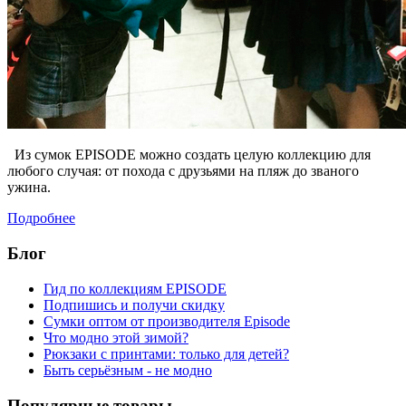
Из сумок EPISODE можно создать целую коллекцию для
любого случая: от похода с друзьями на пляж до званого
ужина.
Подробнее
Блог
Гид по коллекциям EPISODE
Подпишись и получи скидку
Сумки оптом от производителя Episode
Что модно этой зимой?
Рюкзаки с принтами: только для детей?
Быть серьёзным - не модно
Популярные товары