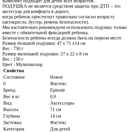
Комплект подходит для детей всех возрастов.
ПОДУШКА не является средством защиты при ДТП – это
аксессуар для комфорта в дороге,
когда ребенок пристегнут правильно согласно возрасту
(автокресло, бустер, ремень безопасности).
Мы настоятельно рекомендуем использовать подушку только
вместе с обязательной фиксацией ребенка.
Безопасность ребенка всегда должна быть на первом месте
Размер большой подушки: 47 х 71 х14 см
Вес : 750 г
Размер маленькой подушки: 27 х 22 х 8 см
Вес : 150 г
Цвет : Мультиколор
Свойства
Состояние
Новое
0
Фастекс
Бренд
Episode
Вес в кг
0,9
Вид
Аксессуары
Высота
71 см
Глубина
14 см
Застежка
Фастекс
Категория
Для детей