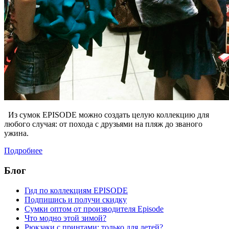
Из сумок EPISODE можно создать целую коллекцию для
любого случая: от похода с друзьями на пляж до званого
ужина.
Подробнее
Блог
Гид по коллекциям EPISODE
Подпишись и получи скидку
Сумки оптом от производителя Episode
Что модно этой зимой?
Рюкзаки с принтами: только для детей?