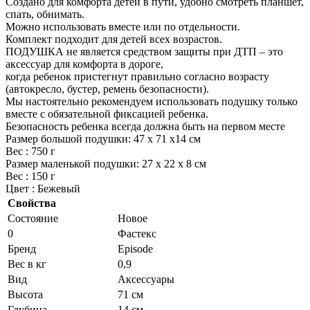
Создано для комфорта детей в пути, удобно смотреть планшет,
спать, обнимать.
Можно использовать вместе или по отдельности.
Комплект подходит для детей всех возрастов.
ПОДУШКА не является средством защиты при ДТП – это
аксессуар для комфорта в дороге,
когда ребенок пристегнут правильно согласно возрасту
(автокресло, бустер, ремень безопасности).
Мы настоятельно рекомендуем использовать подушку только
вместе с обязательной фиксацией ребенка.
Безопасность ребенка всегда должна быть на первом месте
Размер большой подушки: 47 х 71 х14 см
Вес : 750 г
Размер маленькой подушки: 27 х 22 х 8 см
Вес : 150 г
Цвет : Бежевый
Свойства
Состояние
Новое
0
Фастекс
Бренд
Episode
Вес в кг
0,9
Вид
Аксессуары
Высота
71 см
Глубина
14 см