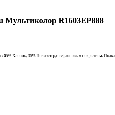
fu Мультиколор R1603EP888
: 65% Хлопок, 35% Полиэстер,с тефлоновым покрытием. Подклад