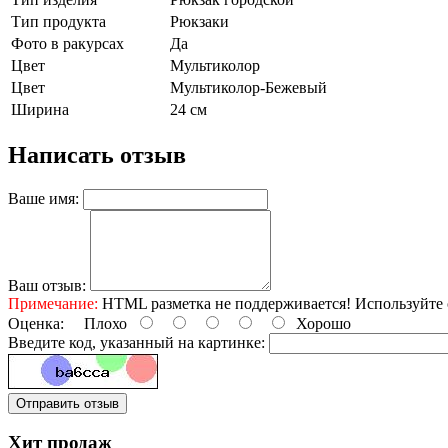
Тип продукта
Рюкзаки
Фото в ракурсах
Да
Цвет
Мультиколор
Цвет
Мультиколор-Бежевый
Ширина
24 см
Написать отзыв
Ваше имя:
Ваш отзыв:
Примечание:
HTML разметка не поддерживается! Используйте 
Оценка:
Плохо
Хорошо
Введите код, указанный на картинке:
Отправить отзыв
Хит продаж