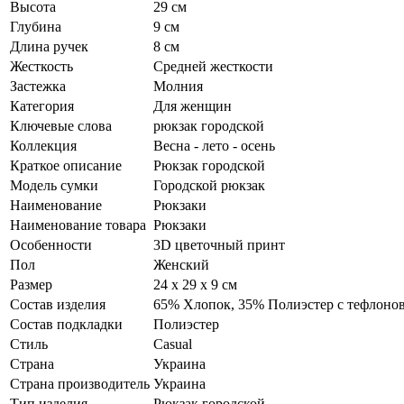
Высота
29 см
Глубина
9 см
Длина ручек
8 см
Жесткость
Средней жесткости
Застежка
Молния
Категория
Для женщин
Ключевые слова
рюкзак городской
Коллекция
Весна - лето - осень
Краткое описание
Рюкзак городской
Модель сумки
Городской рюкзак
Наименование
Рюкзаки
Наименование товара
Рюкзаки
Особенности
3D цветочный принт
Пол
Женский
Размер
24 х 29 х 9 см
Состав изделия
65% Хлопок, 35% Полиэстер с тефлоно
Состав подкладки
Полиэстер
Стиль
Casual
Страна
Украина
Страна производитель
Украина
Тип изделия
Рюкзак городской