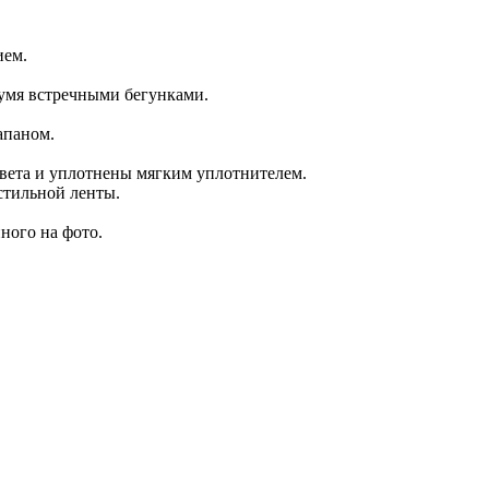
ием.
вумя встречными бегунками.
апаном.
вета и уплотнены мягким уплотнителем.
стильной ленты.
ного на фото.