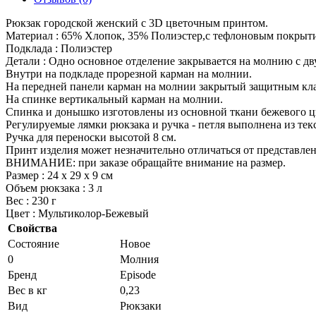
Рюкзак городской женский с 3D цветочным принтом.
Материал : 65% Хлопок, 35% Полиэстер,с тефлоновым покрыт
Подклада : Полиэстер
Детали : Одно основное отделение закрывается на молнию с д
Внутри на подкладе прорезной карман на молнии.
На передней панели карман на молнии закрытый защитным кл
На спинке вертикальный карман на молнии.
Спинка и донышко изготовлены из основной ткани бежевого ц
Регулируемые лямки рюкзака и ручка - петля выполнена из тек
Ручка для переноски высотой 8 см.
Принт изделия может незначительно отличаться от представлен
ВНИМАНИЕ: при заказе обращайте внимание на размер.
Размер : 24 х 29 х 9 см
Объем рюкзака : 3 л
Вес : 230 г
Цвет : Мультиколор-Бежевый
Свойства
Состояние
Новое
0
Молния
Бренд
Episode
Вес в кг
0,23
Вид
Рюкзаки