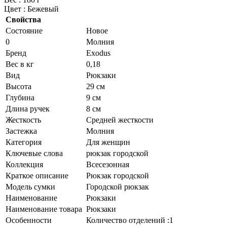
Цвет : Бежевый
Свойства
Состояние
Новое
0
Молния
Бренд
Exodus
Вес в кг
0,18
Вид
Рюкзаки
Высота
29 см
Глубина
9 см
Длина ручек
8 см
Жесткость
Средней жесткости
Застежка
Молния
Категория
Для женщин
Ключевые слова
рюкзак городской
Коллекция
Всесезонная
Краткое описание
Рюкзак городской
Модель сумки
Городской рюкзак
Наименование
Рюкзаки
Наименование товара
Рюкзаки
Особенности
Количество отделений :1