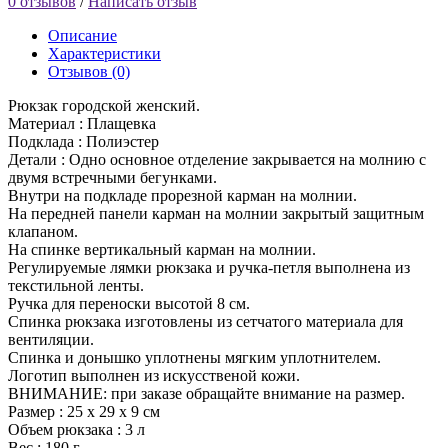
0 отзывов
/
Написать отзыв
Описание
Характеристики
Отзывов (0)
Рюкзак городской женский.
Материал : Плащевка
Подклада : Полиэстер
Детали : Одно основное отделение закрывается на молнию с
двумя встречными бегунками.
Внутри на подкладе прорезной карман на молнии.
На передней панели карман на молнии закрытый защитным
клапаном.
На спинке вертикальный карман на молнии.
Регулируемые лямки рюкзака и ручка-петля выполнена из
текстильной ленты.
Ручка для переноски высотой 8 см.
Cпинка рюкзака изготовлены из сетчатого материала для
вентиляции.
Спинка и донышко уплотнены мягким уплотнителем.
Логотип выполнен из искусственой кожи.
ВНИМАНИЕ: при заказе обращайте внимание на размер.
Размер : 25 х 29 х 9 см
Объем рюкзака : 3 л
Вес : 180 г