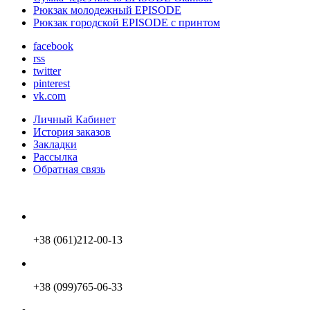
Рюкзак молодежный EPISODE
Рюкзак городской EPISODE с принтом
facebook
rss
twitter
pinterest
vk.com
Личный Кабинет
История заказов
Закладки
Рассылка
Обратная связь
+38 (061)212-00-13
+38 (099)765-06-33