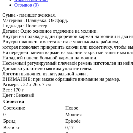
Отзывов (0)
Сумка - планшет женская.
Материал : Плащевка. Оксфорд.
Подклада : Полиэстер
Детали : Одно основное отделение на молнии.
Внутри на подкладе один прорезной карман на молнии и два на
Внутри планшета имеется лента с маленьким карабином,
которая позволяет прикрепить ключи или косметичку, чтобы вы 
На передней панели карман на молнии закрытый защитным кл
На задней панели большой карман на молнии.
Несъемный регулируемый плечевой ремень изготовлен из нейл
Донышко уплотнено мягким уплотнителем.
Логотип выполнен из натуральной кожи .
ВНИМАНИЕ: при заказе обращайте внимание на размер.
Размеры : 22 х 26 х 7 см
Вес : 170 г
Цвет : Бежевый
Свойства
Состояние
Новое
0
Молния
Бренд
Episode
Вес в кг
0,17