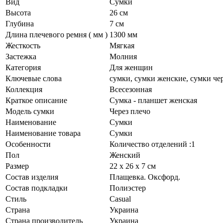
Вид
Сумки
Высота
26 см
Глубина
7 см
Длина плечевого ремня ( мм )
1300 мм
Жесткость
Мягкая
Застежка
Молния
Категория
Для женщин
Ключевые слова
сумки, сумки женские, сумки че
Коллекция
Всесезонная
Краткое описание
Сумка - планшет женская
Модель сумки
Через плечо
Наименование
Сумки
Наименование товара
Сумки
Особенности
Количество отделений :1
Пол
Женский
Размер
22 х 26 х 7 см
Состав изделия
Плащевка. Оксфорд.
Состав подкладки
Полиэстер
Стиль
Casual
Страна
Украина
Страна производитель
Украина