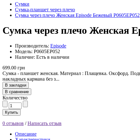
Сумки
Сумка-планшет через плечо
Сумка через плечо Женская Episode Бежевый P0605EP052
Сумка через плечо Женская E
Производитель:
Episode
Модель: P0605EP052
Наличие: Есть в наличии
699.00 грн
Сумка - планшет женская. Материал : Плащевка. Оксфорд. Подк
накладных кармана без з...
В закладки
В сравнение
Количество
Купить
0 отзывов
/
Написать отзыв
Описание
Характеристики