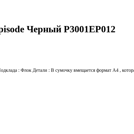
pisode Черный P3001EP012
одклада : Флок Детали : В сумочку вмещается формат А4 , кото