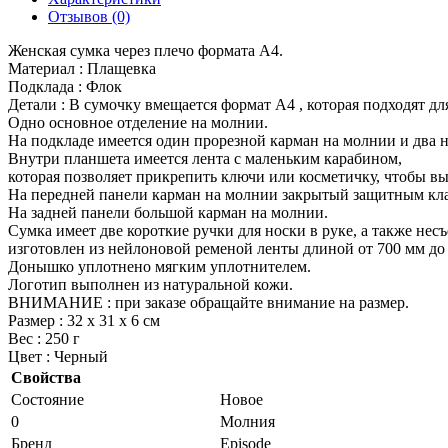
Отзывов (0)
Женская сумка через плечо формата А4.
Материал : Плащевка
Подклада : Флок
Детали : В сумочку вмещается формат А4 , которая подходят д
Одно основное отделение на молнии.
На подкладе имеется один прорезной карман на молнии и два н
Внутри планшета имеется лента с маленьким карабином,
которая позволяет прикрепить ключи или косметичку, чтобы вы 
На передней панели карман на молнии закрытый защитным кл
На задней панели большой карман на молнии.
Сумка имеет две короткие ручки для носки в руке, а также не
изготовлен из нейлоновой ременой ленты длиной от 700 мм до 
Донышко уплотнено мягким уплотнителем.
Логотип выполнен из натуральной кожи.
ВНИМАНИЕ : при заказе обращайте внимание на размер.
Размер : 32 х 31 х 6 см
Вес : 250 г
Цвет : Черный
Свойства
Состояние
Новое
0
Молния
Бренд
Episode