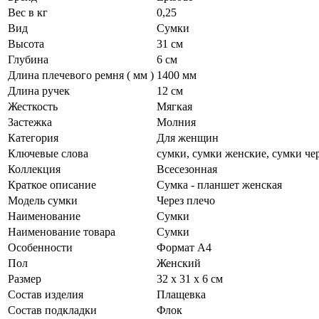
Вес в кг
0,25
Вид
Сумки
Высота
31 см
Глубина
6 см
Длина плечевого ремня ( мм )
1400 мм
Длина ручек
12 см
Жесткость
Мягкая
Застежка
Молния
Категория
Для женщин
Ключевые слова
сумки, сумки женские, сумки че
Коллекция
Всесезонная
Краткое описание
Сумка - планшет женская
Модель сумки
Через плечо
Наименование
Сумки
Наименование товара
Сумки
Особенности
Формат А4
Пол
Женский
Размер
32 х 31 х 6 см
Состав изделия
Плащевка
Состав подкладки
Флок