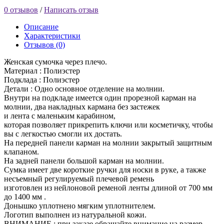
0 отзывов
/
Написать отзыв
Описание
Характеристики
Отзывов (0)
Женская сумочка через плечо.
Материал : Полиэстер
Подклада : Полиэстер
Детали : Одно основное отделение на молнии.
Внутри на подкладе имеется один прорезной карман на
молнии, два накладных кармана без застежек
и лента с маленьким карабином,
которая позволяет прикрепить ключи или косметичку, чтобы
вы с легкостью смогли их достать.
На передней панели карман на молнии закрытый защитным
клапаном.
На задней панели большой карман на молнии.
Сумка имеет две короткие ручки для носки в руке, а также
несъемный регулируемый плечевой ремень
изготовлен из нейлоновой ременой ленты длиной от 700 мм
до 1400 мм .
Донышко уплотнено мягким уплотнителем.
Логотип выполнен из натуральной кожи.
ВНИМАНИЕ : при заказе обращайте внимание на размер.