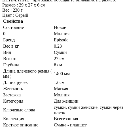
Размер : 29 х 27 х 6 см
Вес : 230 г
Цвет : Серый
Свойства
Состояние
Новое
0
Молния
Бренд
Episode
Вес в кг
0,23
Вид
Сумки
Высота
27 см
Глубина
6 см
Длина плечевого ремня (
1400 мм
мм )
Длина ручек
12 см
Жесткость
Мягкая
Застежка
Молния
Категория
Для женщин
сумки, сумки женские, сумки через
Ключевые слова
плечо
Коллекция
Всесезонная
Краткое описание
Сумка - планшет