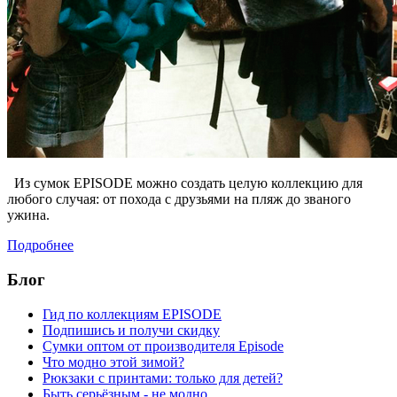
Из сумок EPISODE можно создать целую коллекцию для
любого случая: от похода с друзьями на пляж до званого
ужина.
Подробнее
Блог
Гид по коллекциям EPISODE
Подпишись и получи скидку
Сумки оптом от производителя Episode
Что модно этой зимой?
Рюкзаки с принтами: только для детей?
Быть серьёзным - не модно