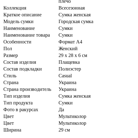
плечо
Коллекция
Всесезонная
Краткое описание
Сумка женская
Модель сумки
Городская сумка
Наименование
Сумки
Наименование товара
Сумки
Особенности
Формат А4
Пол
Женский
Размер
29 х 28 х 6 см
Состав изделия
Плащевка
Состав подкладки
Полиэстер
Стиль
Casual
Страна
Украина
Страна производитель
Украина
Тип изделия
Сумка женская
Тип продукта
Сумки
Фото в ракурсах
Да
Цвет
Мультиколор
Цвет
Мультиколор
Ширина
29 см