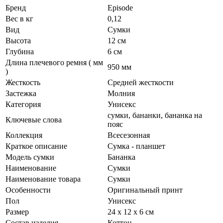
Бренд
Episode
Вес в кг
0,12
Вид
Сумки
Высота
12 см
Глубина
6 см
Длина плечевого ремня ( мм
950 мм
)
Жесткость
Средней жесткости
Застежка
Молния
Категория
Унисекс
сумки, бананки, бананка на
Ключевые слова
пояс
Коллекция
Всесезонная
Краткое описание
Сумка - планшет
Модель сумки
Бананка
Наименование
Сумки
Наименование товара
Сумки
Особенности
Оригинальный принт
Пол
Унисекс
Размер
24 х 12 х 6 см
Состав изделия
Коттон