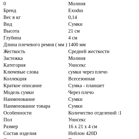
0
Молния
Бренд
Exodus
Вес в кг
0,14
Вид
Сумки
Высота
21 см
Глубина
4 см
Длина плечевого ремня ( мм )
1400 мм
Жесткость
Средней жесткости
Застежка
Молния
Категория
Унисекс
Ключевые слова
сумки через плечо
Коллекция
Всесезонная
Краткое описание
Сумка - планшет
Модель сумки
Через плечо
Наименование
Сумки
Наименование товара
Сумки
Особенности
Количество отделений :1
Пол
Унисекс
Размер
16 х 21 х 4 см
Состав изделия
Нейлон 420D