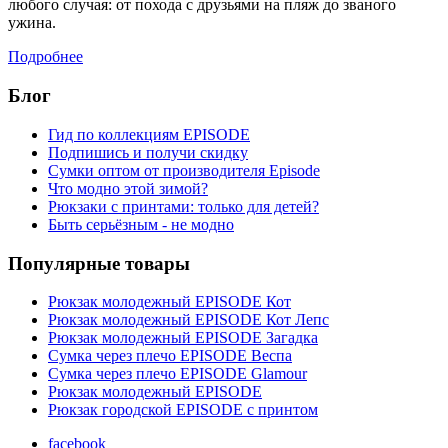
любого случая: от похода с друзьями на пляж до званого
ужина.
Подробнее
Блог
Гид по коллекциям EPISODE
Подпишись и получи скидку
Сумки оптом от производителя Episode
Что модно этой зимой?
Рюкзаки с принтами: только для детей?
Быть серьёзным - не модно
Популярные товары
Рюкзак молодежный EPISODE Кот
Рюкзак молодежный EPISODE Кот Лепс
Рюкзак молодежный EPISODE Загадка
Сумка через плечо EPISODE Веспа
Сумка через плечо EPISODE Glamour
Рюкзак молодежный EPISODE
Рюкзак городской EPISODE с принтом
facebook