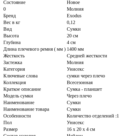
Состояние
Новое
0
Молния
Бренд
Exodus
Вес в кг
0,12
Вид
Сумки
Высота
20 см
Глубина
4 см
Длина плечевого ремня ( мм )
1400 мм
Жесткость
Средней жесткости
Застежка
Молния
Категория
Унисекс
Ключевые слова
сумки через плечо
Коллекция
Всесезонная
Краткое описание
Сумка - планшет
Модель сумки
Через плечо
Наименование
Сумки
Наименование товара
Сумки
Особенности
Количество отделений :1
Пол
Унисекс
Размер
16 х 20 х 4 см
Состав изделия
Нейлон