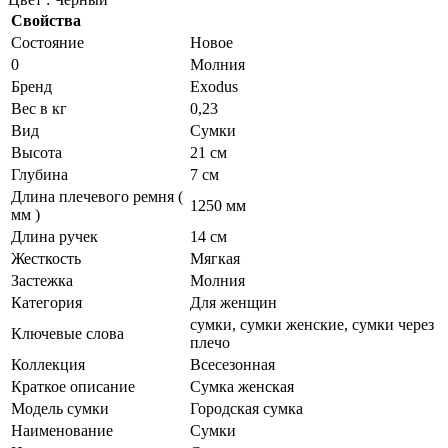
Свойства
Состояние
Новое
0
Молния
Бренд
Exodus
Вес в кг
0,23
Вид
Сумки
Высота
21 см
Глубина
7 см
Длина плечевого ремня (
1250 мм
мм )
Длина ручек
14 см
Жесткость
Мягкая
Застежка
Молния
Категория
Для женщин
сумки, сумки женские, сумки через
Ключевые слова
плечо
Коллекция
Всесезонная
Краткое описание
Сумка женская
Модель сумки
Городская сумка
Наименование
Сумки