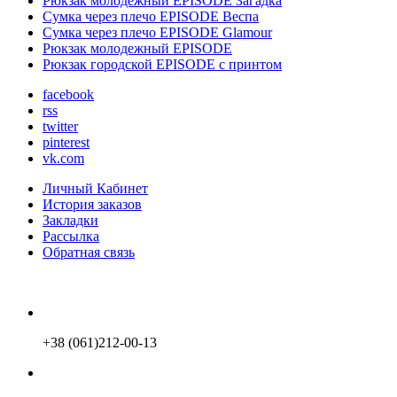
Рюкзак молодежный EPISODE Загадка
Сумка через плечо EPISODE Веспа
Сумка через плечо EPISODE Glamour
Рюкзак молодежный EPISODE
Рюкзак городской EPISODE с принтом
facebook
rss
twitter
pinterest
vk.com
Личный Кабинет
История заказов
Закладки
Рассылка
Обратная связь
+38 (061)212-00-13