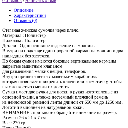
0 отзывов
/
Написать отзыв
Описание
Характеристики
Отзывов (0)
Стеганая женская сумочка через плечо.
Материал : Полиэстер
Подклада : Полиэстер
Детали : Одно основное отделение на молнии .
Внутри на подкладе один прорезной карман на молнии и два
накладных без застежек.
По бокам сумки имеются боковые вертикальные карманы
закрытые защитным клапаном
для размещения мелких вещей, телефонов.
Внутри пришита лента с маленьким карабином,
которая позволяет прикрепить ключи или косметичку, чтобы
вы с легкостью смогли их достать.
Сумка имеет две ручки для носки в руках изготовленые из
основной ткани, а также несъемный плечевой ремень
из нейлоновой ременой ленты длиной от 650 мм до 1250 мм .
Логотип выполнен из натуральной кожи.
ВНИМАНИЕ : при заказе обращайте внимание на размер.
Размер : 26 х 21 х 7 см
Вес : 230 гр
Цвет : Черный