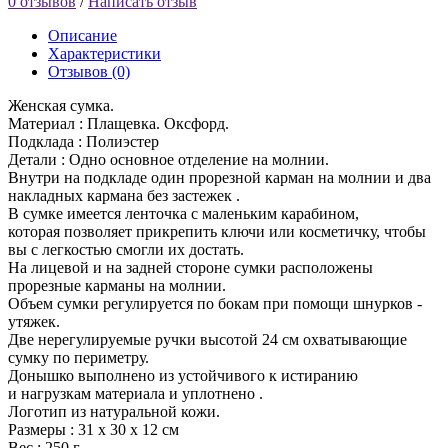
0 отзывов
/
Написать отзыв
Описание
Характеристики
Отзывов (0)
Женская сумка.
Материал : Плащевка. Оксфорд.
Подклада : Полиэстер
Детали : Одно основное отделение на молнии.
Внутри на подкладе один прорезной карман на молнии и два
накладных кармана без застежек .
В сумке имеется ленточка с маленьким карабином,
которая позволяет прикрепить ключи или косметичку, чтобы
вы с легкостью смогли их достать.
На лицевой и на задней стороне сумки расположены
прорезные карманы на молнии.
Объем сумки регулируется по бокам при помощи шнурков -
утяжек.
Две нерегулируемые ручки высотой 24 см охватывающие
сумку по периметру.
Донышко выполнено из устойчивого к истиранию
и нагрузкам материала и уплотнено .
Логотип из натуральной кожи.
Размеры : 31 х 30 х 12 см
Вес : 250 г