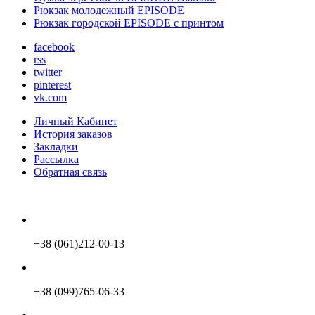
Рюкзак молодежный EPISODE
Рюкзак городской EPISODE с принтом
facebook
rss
twitter
pinterest
vk.com
Личный Кабинет
История заказов
Закладки
Рассылка
Обратная связь
+38 (061)212-00-13
+38 (099)765-06-33