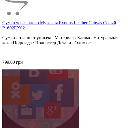
Сумка через плечо Мужская Exodus Leather Canvas Серый
P1602EX021
Сумка - планшет унисекс. Материал : Канвас. Натуральная
кожа Подклада : Полиэстер Детали : Одно ос..
799.00 грн