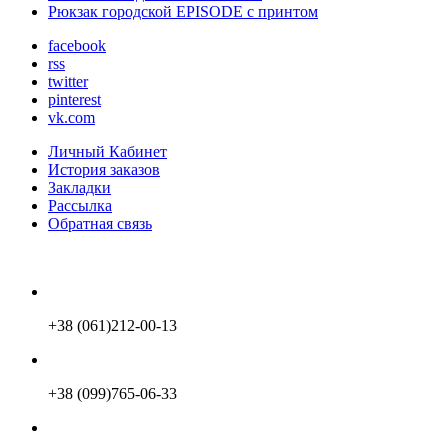
Рюкзак городской EPISODE с принтом
facebook
rss
twitter
pinterest
vk.com
Личный Кабинет
История заказов
Закладки
Рассылка
Обратная связь
+38 (061)212-00-13
+38 (099)765-06-33