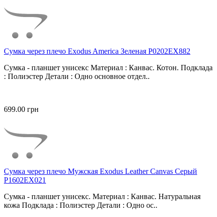
Сумка через плечо Exodus America Зеленая P0202EX882
Сумка - планшет унисекс Материал : Канвас. Котон. Подклада
: Полиэстер Детали : Одно основное отдел..
699.00 грн
Сумка через плечо Мужская Exodus Leather Canvas Серый
P1602EX021
Сумка - планшет унисекс. Материал : Канвас. Натуральная
кожа Подклада : Полиэстер Детали : Одно ос..