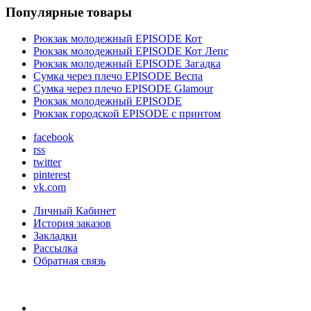
Популярные товары
Рюкзак молодежный EPISODE Кот
Рюкзак молодежный EPISODE Кот Лепс
Рюкзак молодежный EPISODE Загадка
Сумка через плечо EPISODE Веспа
Сумка через плечо EPISODE Glamour
Рюкзак молодежный EPISODE
Рюкзак городской EPISODE с принтом
facebook
rss
twitter
pinterest
vk.com
Личный Кабинет
История заказов
Закладки
Рассылка
Обратная связь