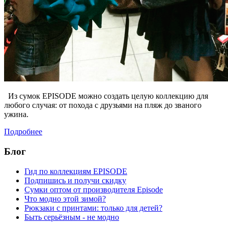
Из сумок EPISODE можно создать целую коллекцию для
любого случая: от похода с друзьями на пляж до званого
ужина.
Подробнее
Блог
Гид по коллекциям EPISODE
Подпишись и получи скидку
Сумки оптом от производителя Episode
Что модно этой зимой?
Рюкзаки с принтами: только для детей?
Быть серьёзным - не модно