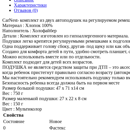
Характеристики
Отзывов (0)
CarNest- комплект из двух автоподушек на регулируемом ремеш
Материал : Хлопок 100%
Наполнитель : Холофайбер
Детали : Комплект изготовлен из гипоаллергенного материала.
Подушки легко крепятся регулируемыми ремешками к подголо
Одна поддерживает голову сбоку, другая- под щеку или как объ
Создано для комфорта детей в пути, удобно смотреть планшет, 
Можно использовать вместе или по отдельности.
Комплект подходит для детей всех возрастов.
ПОДУШКА не является средством защиты при ДТП – это аксесс
когда ребенок пристегнут правильно согласно возрасту (автокре
Мы настоятельно рекомендуем использовать подушку только вм
Безопасность ребенка всегда должна быть на первом месте
Размер большой подушки: 47 х 71 х14 см
Вес : 750 г
Размер маленькой подушки: 27 х 22 х 8 см
Вес : 150 г
Цвет : Мультиколор
Свойства
Состояние
Новое
0
Фастекс