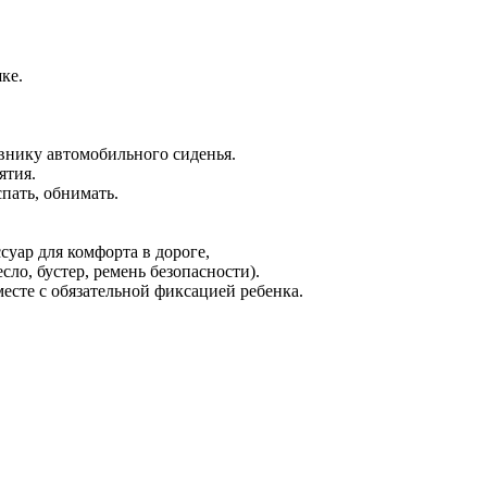
ке.
внику автомобильного сиденья.
ятия.
спать, обнимать.
уар для комфорта в дороге,
сло, бустер, ремень безопасности).
есте с обязательной фиксацией ребенка.