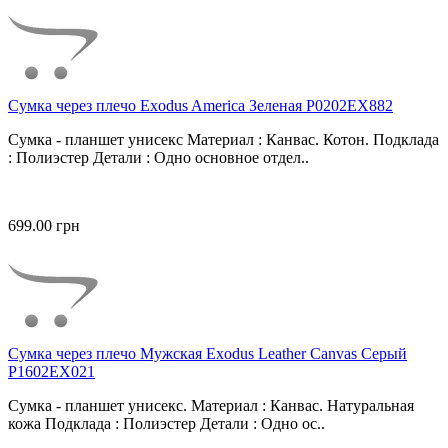
Сумка через плечо Exodus America Зеленая P0202EX882
Сумка - планшет унисекс Материал : Канвас. Котон. Подклада
: Полиэстер Детали : Одно основное отдел..
699.00 грн
Сумка через плечо Мужская Exodus Leather Canvas Серый
P1602EX021
Сумка - планшет унисекс. Материал : Канвас. Натуральная
кожа Подклада : Полиэстер Детали : Одно ос..