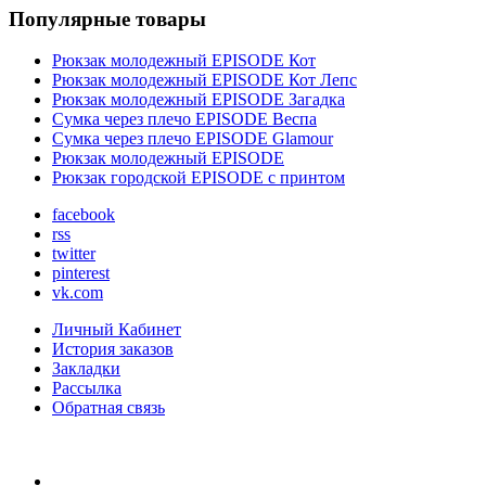
Популярные товары
Рюкзак молодежный EPISODE Кот
Рюкзак молодежный EPISODE Кот Лепс
Рюкзак молодежный EPISODE Загадка
Сумка через плечо EPISODE Веспа
Сумка через плечо EPISODE Glamour
Рюкзак молодежный EPISODE
Рюкзак городской EPISODE с принтом
facebook
rss
twitter
pinterest
vk.com
Личный Кабинет
История заказов
Закладки
Рассылка
Обратная связь