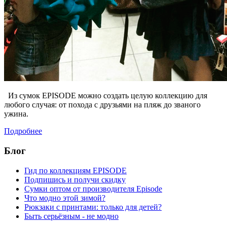
Из сумок EPISODE можно создать целую коллекцию для
любого случая: от похода с друзьями на пляж до званого
ужина.
Подробнее
Блог
Гид по коллекциям EPISODE
Подпишись и получи скидку
Сумки оптом от производителя Episode
Что модно этой зимой?
Рюкзаки с принтами: только для детей?
Быть серьёзным - не модно