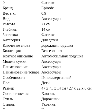
0
Фастекс
Бренд
Episode
Вес в кг
0,9
Вид
Аксессуары
Высота
71 см
Глубина
14 см
Застежка
Фастекс
Категория
Для детей
Ключевые слова
дорожная подушка
Коллекция
Всесезонная
Краткое описание
Автомобильная подушка
Модель сумки
Аксессуары
Наименование
Аксессуары
Наименование товара
Аксессуары
Особенности
Гипоаллергенный
Пол
Дети
Размер
47 х 71 х 14 см / 27 х 22 х 8 см
Состав изделия
Хлопок.
Стиль
Дорожный
Страна
Украина