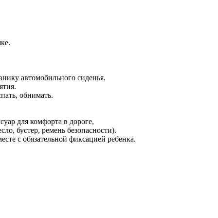
ке.
внику автомобильного сиденья.
ятия.
спать, обнимать.
уар для комфорта в дороге,
сло, бустер, ремень безопасности).
есте с обязательной фиксацией ребенка.