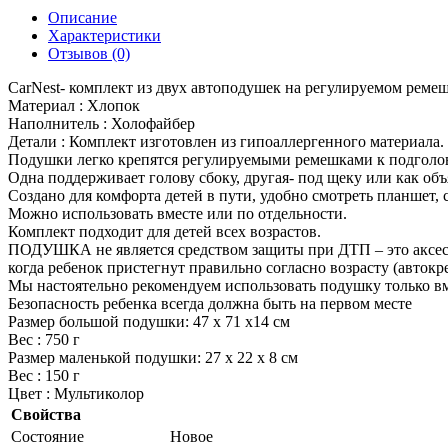
Описание
Характеристики
Отзывов (0)
CarNest- комплект из двух автоподушек на регулируемом ремеш
Материал : Хлопок
Наполнитель : Холофайбер
Детали : Комплект изготовлен из гипоаллергенного материала.
Подушки легко крепятся регулируемыми ремешками к подголо
Одна поддерживает голову сбоку, другая- под щеку или как объ
Создано для комфорта детей в пути, удобно смотреть планшет, 
Можно использовать вместе или по отдельности.
Комплект подходит для детей всех возрастов.
ПОДУШКА не является средством защиты при ДТП – это аксесс
когда ребенок пристегнут правильно согласно возрасту (автокре
Мы настоятельно рекомендуем использовать подушку только вм
Безопасность ребенка всегда должна быть на первом месте
Размер большой подушки: 47 х 71 х14 см
Вес : 750 г
Размер маленькой подушки: 27 х 22 х 8 см
Вес : 150 г
Цвет : Мультиколор
Свойства
Состояние
Новое