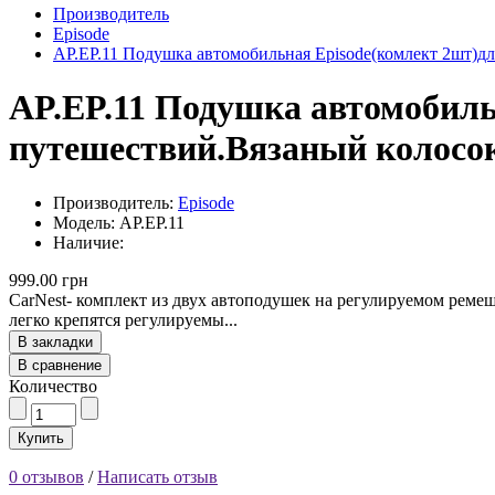
Производитель
Episode
AP.EP.11 Подушка автомобильная Episode(комлект 2шт)д
AP.EP.11 Подушка автомобиль
путешествий.Вязаный колосо
Производитель:
Episode
Модель: AP.EP.11
Наличие:
999.00 грн
CarNest- комплект из двух автоподушек на регулируемом реме
легко крепятся регулируемы...
В закладки
В сравнение
Количество
Купить
0 отзывов
/
Написать отзыв