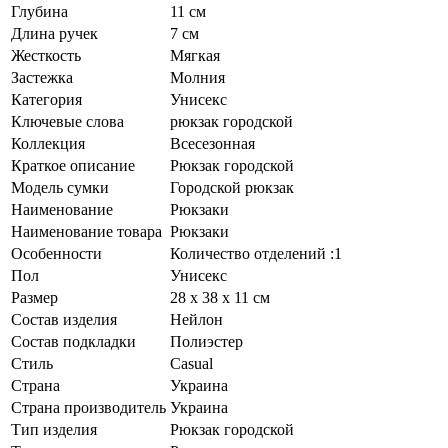
Глубина
11 см
Длина ручек
7 см
Жесткость
Мягкая
Застежка
Молния
Категория
Унисекс
Ключевые слова
рюкзак городской
Коллекция
Всесезонная
Краткое описание
Рюкзак городской
Модель сумки
Городской рюкзак
Наименование
Рюкзаки
Наименование товара
Рюкзаки
Особенности
Количество отделений :1
Пол
Унисекс
Размер
28 х 38 х 11 см
Состав изделия
Нейлон
Состав подкладки
Полиэстер
Стиль
Casual
Страна
Украина
Страна производитель
Украина
Тип изделия
Рюкзак городской