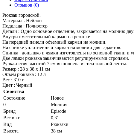
Отзывов (0)
Рюкзак городской.
Материал : Нейлон
Подклада : Полиэстер
Детали : Одно основное отделение, закрывается на молнию дв
Внутри вместительный карман на резинке.
На передней панели объемный карман на молнии.
На спинке уплотненный карман на молнии для гаджетов.
Спинка , донышко и лямки изготовлены из основной ткани и 
Две лямки рюкзака заканчиваются регулируемыми стропами.
Ручка-петля высотой 7 см выполнена из текстильной ленты.
Размер : 28 х 38 х 11 см
Объем рюкзака : 12 л
Вес : 310 г
Цвет : Черный
Свойства
Состояние
Новое
0
Молния
Бренд
Episode
Вес в кг
0,31
Вид
Рюкзаки
Высота
38 см