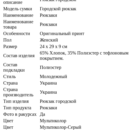
описание
Модель сумки
Городской рюкзак
Наименование
Рюкзаки
Наименование
Рюкзаки
товара
Особенности
Оригинальный принт
Пол
Женский
Размер
24 х 29 х 9 см
65% Хлопок, 35% Полиэстер с тефлоновым
Состав изделия
покрытием.
Состав
Полиэстер
подкладки
Стиль
Молодежный
Страна
Украина
Страна
Украина
производитель
Тип изделия
Рюкзак городской
Тип продукта
Рюкзаки
Фото в ракурсах
Да
Цвет
Мультиколор
Цвет
Мультиколор-Серый