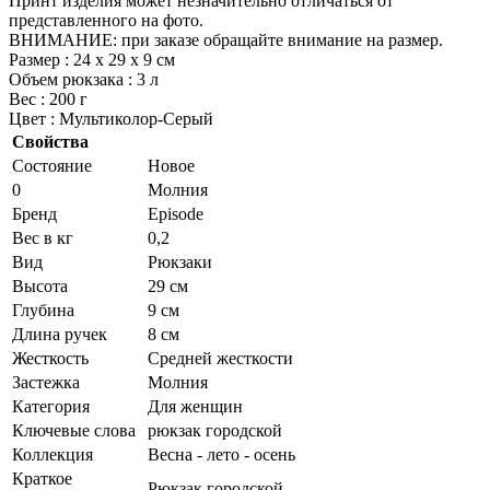
Принт изделия может незначительно отличаться от
представленного на фото.
ВНИМАНИЕ: при заказе обращайте внимание на размер.
Размер : 24 х 29 х 9 см
Объем рюкзака : 3 л
Вес : 200 г
Цвет : Мультиколор-Серый
Свойства
Состояние
Новое
0
Молния
Бренд
Episode
Вес в кг
0,2
Вид
Рюкзаки
Высота
29 см
Глубина
9 см
Длина ручек
8 см
Жесткость
Средней жесткости
Застежка
Молния
Категория
Для женщин
Ключевые слова
рюкзак городской
Коллекция
Весна - лето - осень
Краткое
Рюкзак городской