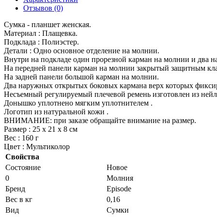
Отзывов (0)
Сумка - планшет женская.
Материал : Плащевка.
Подклада : Полиэстер.
Детали : Одно основное отделение на молнии.
Внутри на подкладе один прорезной карман на молнии и два на
На передней панели карман на молнии закрытый защитным кл
На задней панели большой карман на молнии.
Два наружных открытых боковых кармана верх которых фиксир
Несъемный регулируемый плечевой ремень изготовлен из нейл
Донышко уплотнено мягким уплотнителем .
Логотип из натуральной кожи .
ВНИМАНИЕ: при заказе обращайте внимание на размер.
Размер : 25 х 21 х 8 см
Вес : 160 г
Цвет : Мультиколор
Свойства
Состояние
Новое
0
Молния
Бренд
Episode
Вес в кг
0,16
Вид
Сумки