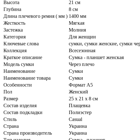
Высота
21 см
Глубина
8 см
Длина плечевого ремня ( мм )
1400 мм
Жесткость
Мягкая
Застежка
Молния
Категория
Для женщин
Ключевые слова
сумки, сумки женские, сумки че
Коллекция
Всесезонная
Краткое описание
Сумка - планшет женская
Модель сумки
Через плечо
Наименование
Сумки
Наименование товара
Сумки
Особенности
Формат А5
Пол
Женский
Размер
25 х 21 х 8 см
Состав изделия
Плащевка
Состав подкладки
Полиэстер
Стиль
Casual
Страна
Украина
Страна производитель
Украина
Тип изделия
Сумка - планшет