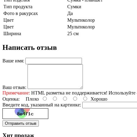
Тип продукта
Сумки
Фото в ракурсах
Да
Цвет
Мультиколор
Цвет
Мультиколор
Ширина
25 см
Написать отзыв
Ваше имя:
Ваш отзыв:
Примечание:
HTML разметка не поддерживается! Используйте 
Оценка:
Плохо
Хорошо
Введите код, указанный на картинке:
Отправить отзыв
Хит продаж