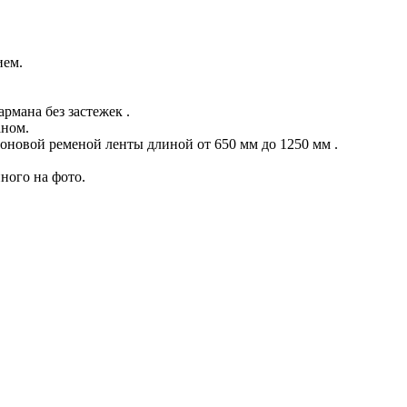
ием.
рмана без застежек .
аном.
оновой ременой ленты длиной от 650 мм до 1250 мм .
ного на фото.