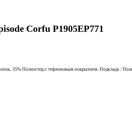
pisode Corfu P1905EP771
лопок, 35% Полиэстер,с тефлоновым покрытием. Подклада : Поли