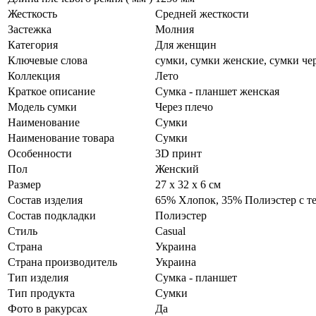
Жесткость
Средней жесткости
Застежка
Молния
Категория
Для женщин
Ключевые слова
сумки, сумки женские, сумки че
Коллекция
Лето
Краткое описание
Сумка - планшет женская
Модель сумки
Через плечо
Наименование
Сумки
Наименование товара
Сумки
Особенности
3D принт
Пол
Женский
Размер
27 х 32 х 6 см
Состав изделия
65% Хлопок, 35% Полиэстер с 
Состав подкладки
Полиэстер
Стиль
Casual
Страна
Украина
Страна производитель
Украина
Тип изделия
Сумка - планшет
Тип продукта
Сумки
Фото в ракурсах
Да