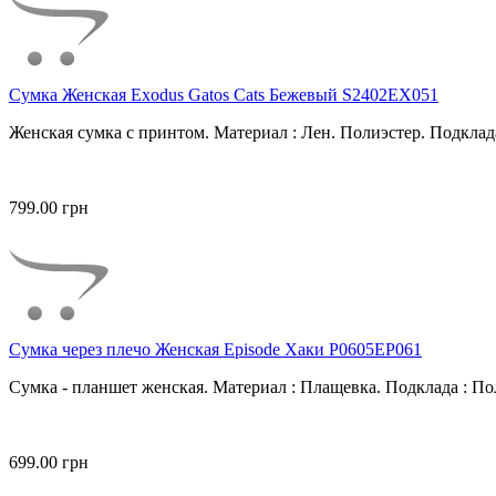
Сумка Женская Exodus Gatos Cats Бежевый S2402EX051
Женская сумка с принтом. Материал : Лен. Полиэстер. Подклада
799.00 грн
Сумка через плечо Женская Episode Хаки P0605EP061
Сумка - планшет женская. Материал : Плащевка. Подклада : Пол
699.00 грн