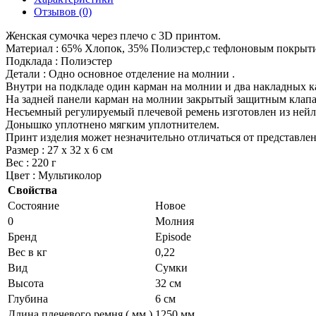
Отзывов (0)
Женская сумочка через плечо с 3D принтом.
Материал : 65% Хлопок, 35% Полиэстер,с тефлоновым покрыт
Подклада : Полиэстер
Детали : Одно основное отделение на молнии .
Внутри на подкладе один карман на молнии и два накладных ка
На задней панели карман на молнии закрытый защитным клап
Несъемный регулируемый плечевой ремень изготовлен из нейл
Донышко уплотнено мягким уплотнителем.
Принт изделия может незначительно отличаться от представлен
Размер : 27 х 32 х 6 см
Вес : 220 г
Цвет : Мультиколор
Свойства
Состояние
Новое
0
Молния
Бренд
Episode
Вес в кг
0,22
Вид
Сумки
Высота
32 см
Глубина
6 см
Длина плечевого ремня ( мм )
1250 мм