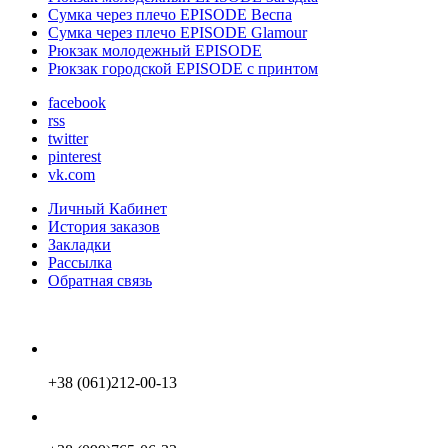
Сумка через плечо EPISODE Веспа
Сумка через плечо EPISODE Glamour
Рюкзак молодежный EPISODE
Рюкзак городской EPISODE с принтом
facebook
rss
twitter
pinterest
vk.com
Личный Кабинет
История заказов
Закладки
Рассылка
Обратная связь
+38 (061)212-00-13