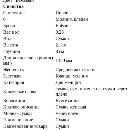
Цвет : Бежевый
Свойства
Состояние
Новое
0
Молния, клапан
Бренд
Episode
Вес в кг
0,28
Вид
Сумки
Высота
21 см
Глубина
8 см
Длина плечевого ремня (
1350 мм
мм )
Жесткость
Средней жесткости
Застежка
Клапан, молния
Категория
Для женщин
сумки, сумки женские, сумки через
Ключевые слова
плечо
Коллекция
Всесезонная
Краткое описание
Сумка женская
Модель сумки
Через плечо
Наименование
Сумки
Наименование товара
Сумки