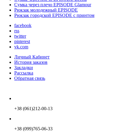
Сумка через плечо EPISODE Glamour
Рюкзак молодежный EPISODE
Рюкзак городской EPISODE с принтом
facebook
rss
twitter
pinterest
vk.com
Личный Кабинет
История заказов
Закладки
Рассылка
Обратная связь
+38 (061)212-00-13
+38 (099)765-06-33