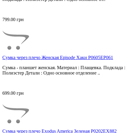
799.00 грн
Сумка через плечо Женская Episode Хаки P0605EP061
Сумка - планшет женская. Материал : Плащевка. Подклада :
Полиэстер Детали : Одно основное отделение ..
699.00 грн
Сумка через плечо Exodus America Зеленая P0202EX882