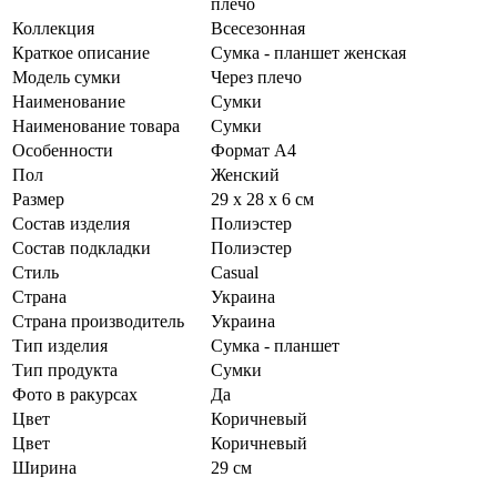
плечо
Коллекция
Всесезонная
Краткое описание
Сумка - планшет женская
Модель сумки
Через плечо
Наименование
Сумки
Наименование товара
Сумки
Особенности
Формат А4
Пол
Женский
Размер
29 х 28 х 6 см
Состав изделия
Полиэстер
Состав подкладки
Полиэстер
Стиль
Casual
Страна
Украина
Страна производитель
Украина
Тип изделия
Сумка - планшет
Тип продукта
Сумки
Фото в ракурсах
Да
Цвет
Коричневый
Цвет
Коричневый
Ширина
29 см