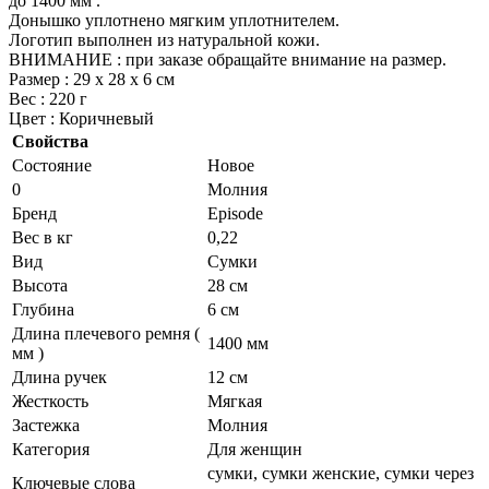
до 1400 мм .
Донышко уплотнено мягким уплотнителем.
Логотип выполнен из натуральной кожи.
ВНИМАНИЕ : при заказе обращайте внимание на размер.
Размер : 29 х 28 х 6 см
Вес : 220 г
Цвет : Коричневый
Свойства
Состояние
Новое
0
Молния
Бренд
Episode
Вес в кг
0,22
Вид
Сумки
Высота
28 см
Глубина
6 см
Длина плечевого ремня (
1400 мм
мм )
Длина ручек
12 см
Жесткость
Мягкая
Застежка
Молния
Категория
Для женщин
сумки, сумки женские, сумки через
Ключевые слова