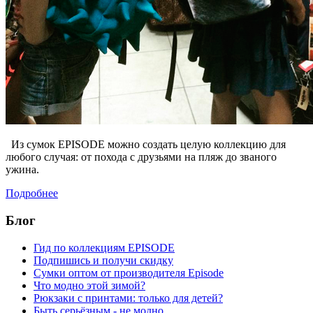
Из сумок EPISODE можно создать целую коллекцию для
любого случая: от похода с друзьями на пляж до званого
ужина.
Подробнее
Блог
Гид по коллекциям EPISODE
Подпишись и получи скидку
Сумки оптом от производителя Episode
Что модно этой зимой?
Рюкзаки с принтами: только для детей?
Быть серьёзным - не модно