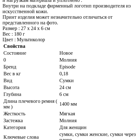
и нагрузкам материала и уплотнено .
Внутри на подкладе фирменный логотип производителя из
искусственной кожи.
Принт изделия может незначительно отличаться от
представленного на фото.
Размер : 27 х 24 х 6 см
Вес : 180 г
Цвет : Мультиколор
Свойства
Состояние
Новое
0
Молния
Бренд
Episode
Вес в кг
0,18
Вид
Сумки
Высота
24 см
Глубина
6 см
Длина плечевого ремня (
1400 мм
мм )
Жесткость
Мягкая
Застежка
Молния
Категория
Для женщин
сумки, сумки женские, сумки через
Ключевые слова
плечо