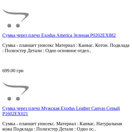
Сумка через плечо Exodus America Зеленая P0202EX882
Сумка - планшет унисекс Материал : Канвас. Котон. Подклада
: Полиэстер Детали : Одно основное отдел..
699.00 грн
Сумка через плечо Мужская Exodus Leather Canvas Серый
P1602EX021
Сумка - планшет унисекс. Материал : Канвас. Натуральная
кожа Подклада : Полиэстер Детали : Одно ос..