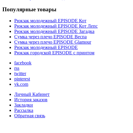
Популярные товары
Рюкзак молодежный EPISODE Кот
Рюкзак молодежный EPISODE Кот Лепс
Рюкзак молодежный EPISODE Загадка
Сумка через плечо EPISODE Веспа
Сумка через плечо EPISODE Glamour
Рюкзак молодежный EPISODE
Рюкзак городской EPISODE с принтом
facebook
rss
twitter
pinterest
vk.com
Личный Кабинет
История заказов
Закладки
Рассылка
Обратная связь