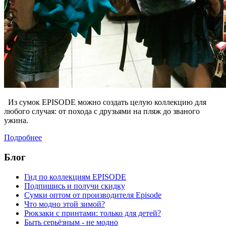
Из сумок EPISODE можно создать целую коллекцию для
любого случая: от похода с друзьями на пляж до званого
ужина.
Подробнее
Блог
Гид по коллекциям EPISODE
Подпишись и получи скидку
Сумки оптом от производителя Episode
Что модно этой зимой?
Рюкзаки с принтами: только для детей?
Быть серьёзным - не модно