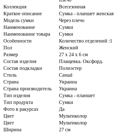
Коллекция
Всесезонная
Краткое описание
Сумка - планшет женская
Модель сумки
Через плечо
Наименование
Сумки
Наименование товара
Сумки
Особенности
Количество отделений :1
Пол
Женский
Размер
27 х 24 х 6 см
Состав изделия
Плащевка. Оксфорд.
Состав подкладки
Полиэстер
Стиль
Casual
Страна
Украина
Страна производитель
Украина
Тип изделия
Сумка - планшет
Тип продукта
Сумки
Фото в ракурсах
Да
Цвет
Мультиколор
Цвет
Мультиколор
Ширина
27 см