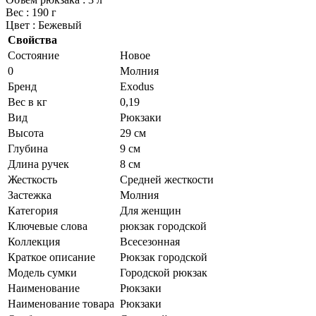
Вес : 190 г
Цвет : Бежевый
Свойства
Состояние
Новое
0
Молния
Бренд
Exodus
Вес в кг
0,19
Вид
Рюкзаки
Высота
29 см
Глубина
9 см
Длина ручек
8 см
Жесткость
Средней жесткости
Застежка
Молния
Категория
Для женщин
Ключевые слова
рюкзак городской
Коллекция
Всесезонная
Краткое описание
Рюкзак городской
Модель сумки
Городской рюкзак
Наименование
Рюкзаки
Наименование товара
Рюкзаки