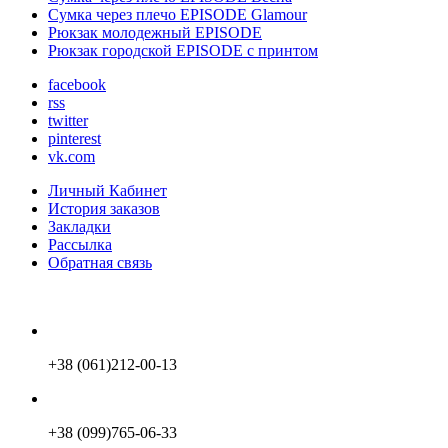
Сумка через плечо EPISODE Glamour
Рюкзак молодежный EPISODE
Рюкзак городской EPISODE с принтом
facebook
rss
twitter
pinterest
vk.com
Личный Кабинет
История заказов
Закладки
Рассылка
Обратная связь
+38 (061)212-00-13
+38 (099)765-06-33