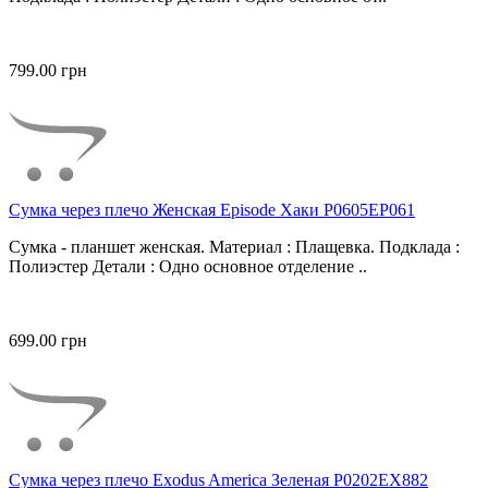
799.00 грн
Сумка через плечо Женская Episode Хаки P0605EP061
Сумка - планшет женская. Материал : Плащевка. Подклада :
Полиэстер Детали : Одно основное отделение ..
699.00 грн
Сумка через плечо Exodus America Зеленая P0202EX882