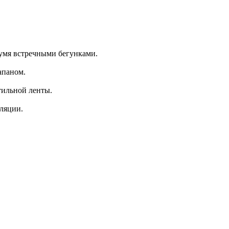
вумя встречными бегунками.
апаном.
тильной ленты.
иляции.