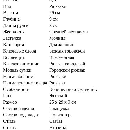
Вид
Рюкзаки
Высота
29 см
Глубина
9 см
Длина ручек
8 см
Жесткость
Средней жесткости
Застежка
Молния
Категория
Для женщин
Ключевые слова
рюкзак городской
Коллекция
Всесезонная
Краткое описание
Рюкзак городской
Модель сумки
Городской рюкзак
Наименование
Рюкзаки
Наименование товара
Рюкзаки
Особенности
Количество отделений :1
Пол
Женский
Размер
25 х 29 х 9 см
Состав изделия
Плащевка
Состав подкладки
Полиэстер
Стиль
Casual
Страна
Украина