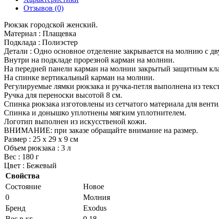
Отзывов (0)
Рюкзак городской женский.
Материал : Плащевка
Подклада : Полиэстер
Детали : Одно основное отделение закрывается на молнию с д
Внутри на подкладе прорезной карман на молнии.
На передней панели карман на молнии закрытый защитным кл
На спинке вертикальный карман на молнии.
Регулируемые лямки рюкзака и ручка-петля выполнена из текс
Ручка для переноски высотой 8 см.
Cпинка рюкзака изготовлены из сетчатого материала для вент
Спинка и донышко уплотнены мягким уплотнителем.
Логотип выполнен из искусственой кожи.
ВНИМАНИЕ: при заказе обращайте внимание на размер.
Размер : 25 х 29 х 9 см
Объем рюкзака : 3 л
Вес : 180 г
Цвет : Бежевый
Свойства
Состояние
Новое
0
Молния
Бренд
Exodus
Вес в кг
0,18