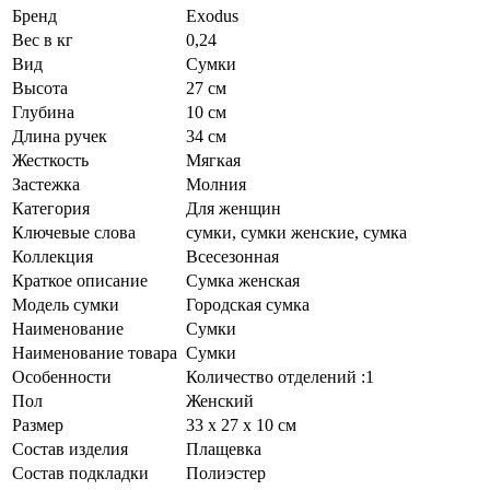
Бренд
Exodus
Вес в кг
0,24
Вид
Сумки
Высота
27 см
Глубина
10 см
Длина ручек
34 см
Жесткость
Мягкая
Застежка
Молния
Категория
Для женщин
Ключевые слова
сумки, сумки женские, сумка
Коллекция
Всесезонная
Краткое описание
Сумка женская
Модель сумки
Городская сумка
Наименование
Сумки
Наименование товара
Сумки
Особенности
Количество отделений :1
Пол
Женский
Размер
33 х 27 х 10 см
Состав изделия
Плащевка
Состав подкладки
Полиэстер