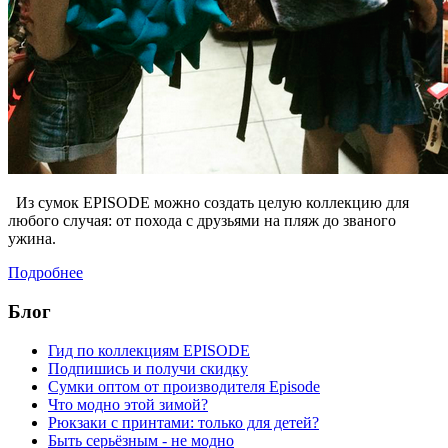
Из сумок EPISODE можно создать целую коллекцию для
любого случая: от похода с друзьями на пляж до званого
ужина.
Подробнее
Блог
Гид по коллекциям EPISODE
Подпишись и получи скидку
Сумки оптом от производителя Episode
Что модно этой зимой?
Рюкзаки с принтами: только для детей?
Быть серьёзным - не модно