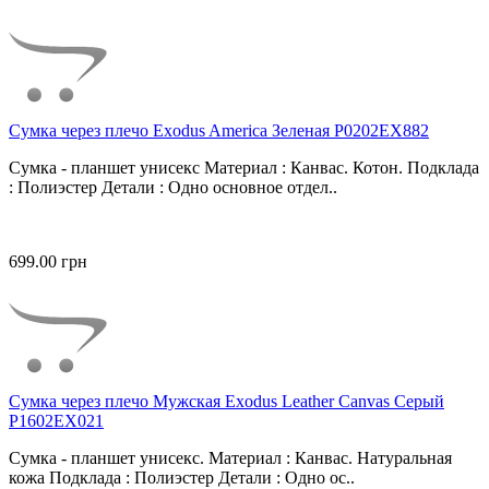
Сумка через плечо Exodus America Зеленая P0202EX882
Сумка - планшет унисекс Материал : Канвас. Котон. Подклада
: Полиэстер Детали : Одно основное отдел..
699.00 грн
Сумка через плечо Мужская Exodus Leather Canvas Серый
P1602EX021
Сумка - планшет унисекс. Материал : Канвас. Натуральная
кожа Подклада : Полиэстер Детали : Одно ос..