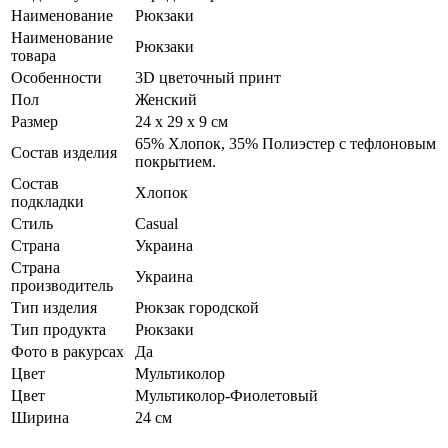
Наименование
Рюкзаки
Наименование
Рюкзаки
товара
Особенности
3D цветочный принт
Пол
Женский
Размер
24 х 29 х 9 см
65% Хлопок, 35% Полиэстер с тефлоновым
Состав изделия
покрытием.
Состав
Хлопок
подкладки
Стиль
Casual
Страна
Украина
Страна
Украина
производитель
Тип изделия
Рюкзак городской
Тип продукта
Рюкзаки
Фото в ракурсах
Да
Цвет
Мультиколор
Цвет
Мультиколор-Фиолетовый
Ширина
24 см