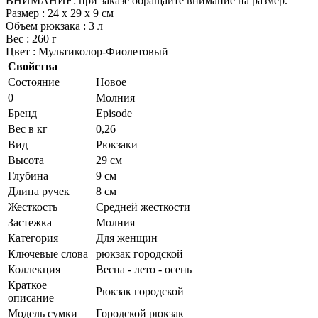
ВНИМАНИЕ: при заказе обращайте внимание на размер.
Размер : 24 х 29 х 9 см
Объем рюкзака : 3 л
Вес : 260 г
Цвет : Мультиколор-Фиолетовый
Свойства
Состояние
Новое
0
Молния
Бренд
Episode
Вес в кг
0,26
Вид
Рюкзаки
Высота
29 см
Глубина
9 см
Длина ручек
8 см
Жесткость
Средней жесткости
Застежка
Молния
Категория
Для женщин
Ключевые слова
рюкзак городской
Коллекция
Весна - лето - осень
Краткое
Рюкзак городской
описание
Модель сумки
Городской рюкзак