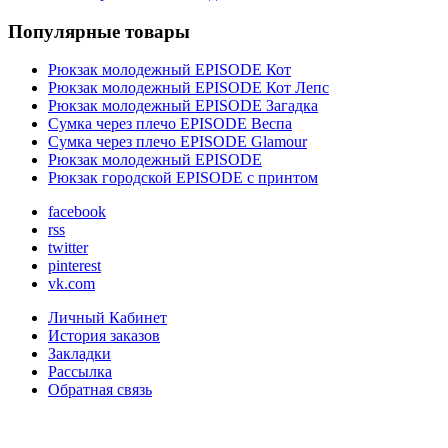
Популярные товары
Рюкзак молодежный EPISODE Кот
Рюкзак молодежный EPISODE Кот Лепс
Рюкзак молодежный EPISODE Загадка
Сумка через плечо EPISODE Веспа
Сумка через плечо EPISODE Glamour
Рюкзак молодежный EPISODE
Рюкзак городской EPISODE с принтом
facebook
rss
twitter
pinterest
vk.com
Личный Кабинет
История заказов
Закладки
Рассылка
Обратная связь