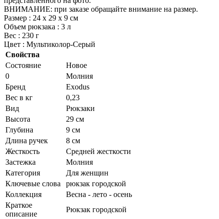
представленного на фото.
ВНИМАНИЕ: при заказе обращайте внимание на размер.
Размер : 24 х 29 х 9 см
Объем рюкзака : 3 л
Вес : 230 г
Цвет : Мультиколор-Серый
Свойства
Состояние
Новое
0
Молния
Бренд
Exodus
Вес в кг
0,23
Вид
Рюкзаки
Высота
29 см
Глубина
9 см
Длина ручек
8 см
Жесткость
Средней жесткости
Застежка
Молния
Категория
Для женщин
Ключевые слова
рюкзак городской
Коллекция
Весна - лето - осень
Краткое
Рюкзак городской
описание