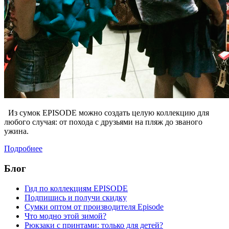
Из сумок EPISODE можно создать целую коллекцию для
любого случая: от похода с друзьями на пляж до званого
ужина.
Подробнее
Блог
Гид по коллекциям EPISODE
Подпишись и получи скидку
Сумки оптом от производителя Episode
Что модно этой зимой?
Рюкзаки с принтами: только для детей?