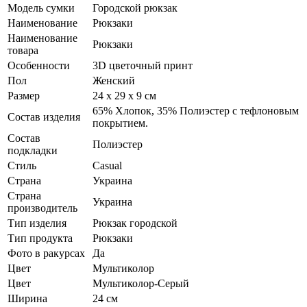
Модель сумки
Городской рюкзак
Наименование
Рюкзаки
Наименование
Рюкзаки
товара
Особенности
3D цветочный принт
Пол
Женский
Размер
24 х 29 х 9 см
65% Хлопок, 35% Полиэстер с тефлоновым
Состав изделия
покрытием.
Состав
Полиэстер
подкладки
Стиль
Casual
Страна
Украина
Страна
Украина
производитель
Тип изделия
Рюкзак городской
Тип продукта
Рюкзаки
Фото в ракурсах
Да
Цвет
Мультиколор
Цвет
Мультиколор-Серый
Ширина
24 см