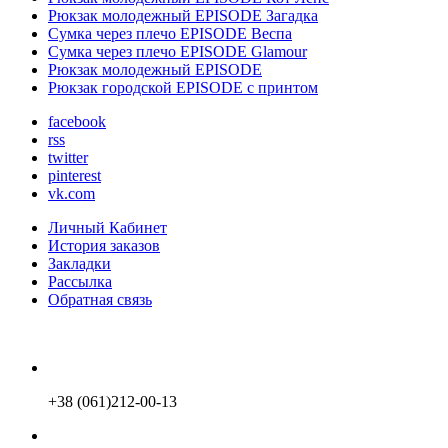
Рюкзак молодежный EPISODE Загадка
Сумка через плечо EPISODE Веспа
Сумка через плечо EPISODE Glamour
Рюкзак молодежный EPISODE
Рюкзак городской EPISODE с принтом
facebook
rss
twitter
pinterest
vk.com
Личный Кабинет
История заказов
Закладки
Рассылка
Обратная связь
+38 (061)212-00-13