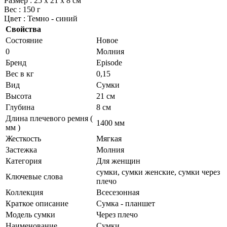
Размер : 25 х 21 х 8 см
Вес : 150 г
Цвет : Темно - синий
Свойства
Состояние
Новое
0
Молния
Бренд
Episode
Вес в кг
0,15
Вид
Сумки
Высота
21 см
Глубина
8 см
Длина плечевого ремня (
1400 мм
мм )
Жесткость
Мягкая
Застежка
Молния
Категория
Для женщин
сумки, сумки женские, сумки через
Ключевые слова
плечо
Коллекция
Всесезонная
Краткое описание
Сумка - планшет
Модель сумки
Через плечо
Наименование
Сумки