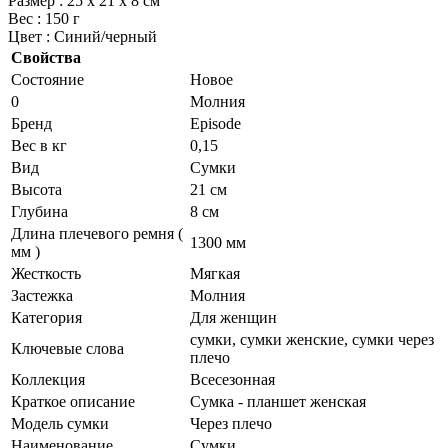
Размер : 25 х 21 х 8 см
Вес : 150 г
Цвет : Синий/черный
Свойства
Состояние
Новое
0
Молния
Бренд
Episode
Вес в кг
0,15
Вид
Сумки
Высота
21 см
Глубина
8 см
Длина плечевого ремня (
1300 мм
мм )
Жесткость
Мягкая
Застежка
Молния
Категория
Для женщин
сумки, сумки женские, сумки через
Ключевые слова
плечо
Коллекция
Всесезонная
Краткое описание
Сумка - планшет женская
Модель сумки
Через плечо
Наименование
Сумки