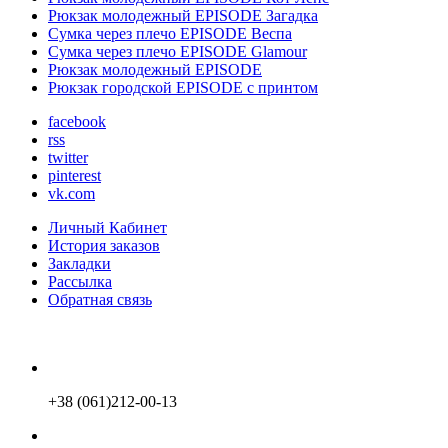
Рюкзак молодежный EPISODE Загадка
Сумка через плечо EPISODE Веспа
Сумка через плечо EPISODE Glamour
Рюкзак молодежный EPISODE
Рюкзак городской EPISODE с принтом
facebook
rss
twitter
pinterest
vk.com
Личный Кабинет
История заказов
Закладки
Рассылка
Обратная связь
+38 (061)212-00-13