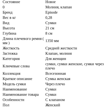
Состояние
Новое
0
Молния, клапан
Бренд
Episode
Вес в кг
0,28
Вид
Сумки
Высота
21 см
Глубина
8 см
Длина плечевого ремня (
1350 мм
мм )
Жесткость
Средней жесткости
Застежка
Клапан, молния
Категория
Для женщин
сумки, сумки женские, сумки через
Ключевые слова
плечо
Коллекция
Всесезонная
Краткое описание
Сумка женская
Модель сумки
Через плечо
Наименование
Сумки
Наименование товара
Сумки
Особенности
С клапаном
Пол
Женский