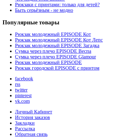
Рюкзаки с принтами: только для детей?
Быть серьёзным - не модно
Популярные товары
Рюкзак молодежный EPISODE Кот
Рюкзак молодежный EPISODE Кот Лепс
Рюкзак молодежный EPISODE Загадка
Сумка через плечо EPISODE Веспа
Сумка через плечо EPISODE Glamour
Рюкзак молодежный EPISODE
Рюкзак городской EPISODE с принтом
facebook
rss
twitter
pinterest
vk.com
Личный Кабинет
История заказов
Закладки
Рассылка
Обратная связь