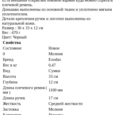
Есть внешний открытый боковой карман куда можно спрятать
плечевой ремень.
Донышко выполнены из основной ткани и уплотнено мягким
уплотнителем.
Детали крепления ручек и логотип выполнены из
натуральной кожи.
Размер : 36 х 33 х 12 см
Вес : 470 г
Цвет: Черный
Свойства
Состояние
Новое
0
Молния
Бренд
Exodus
Вес в кг
0,47
Вид
Сумки
Высота
33 см
Глубина
12 см
Длина плечевого ремня (
1100 мм
мм )
Длина ручек
17 см
Жесткость
Средней жесткости
Застежка
Молния
Категория
Унисекс