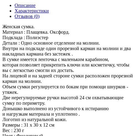
Описание
Характеристики
Отзывов (0)
Женская сумка.
Материал : Плащевка. Оксфорд.
Подклада : Полиэстер
Детали : Одно основное отделение на молнии.
Внутри на подкладе один прорезной карман на молнии и два
накладных кармана без застежек .
В сумке имеется ленточка с маленьким карабином,
которая позволяет прикрепить ключи или косметичку, чтобы
вы с легкостью смогли их достать.
На лицевой и на задней стороне сумки расположен прорезной
карман на молнии.
Объем сумки регулируется по бокам при помощи шнурков -
утяжек.
Две нерегулируемые ручки высотой 24 см охватывающие
сумку по периметру.
Донышко выполнено из устойчивого к истиранию
и нагрузкам материала и уплотнено .
Логотип из натуральной кожи.
Размеры : 31 х 30 х 12 см
Вес : 230 г
Цвет : Фиолетовый