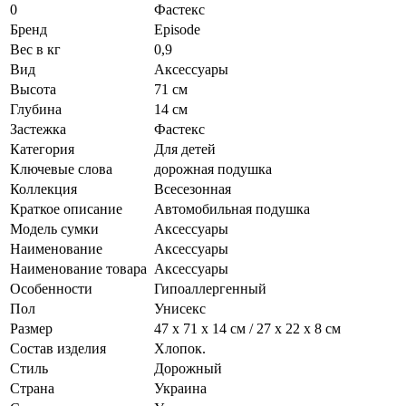
0
Фастекс
Бренд
Episode
Вес в кг
0,9
Вид
Аксессуары
Высота
71 см
Глубина
14 см
Застежка
Фастекс
Категория
Для детей
Ключевые слова
дорожная подушка
Коллекция
Всесезонная
Краткое описание
Автомобильная подушка
Модель сумки
Аксессуары
Наименование
Аксессуары
Наименование товара
Аксессуары
Особенности
Гипоаллергенный
Пол
Унисекс
Размер
47 х 71 х 14 см / 27 х 22 х 8 см
Состав изделия
Хлопок.
Стиль
Дорожный
Страна
Украина