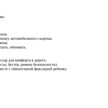
ке.
иала.
внику автомобильного сиденья.
ятия.
спать, обнимать.
уар для комфорта в дороге,
сло, бустер, ремень безопасности).
есте с обязательной фиксацией ребенка.