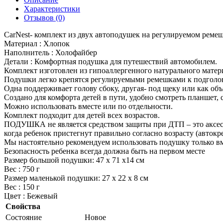
Характеристики
Отзывов (0)
CarNest- комплект из двух автоподушек на регулируемом ремеш
Материал : Хлопок
Наполнитель : Холофайбер
Детали : Комфортная подушка для путешествий автомобилем.
Комплект изготовлен из гипоаллергенного натурального матер
Подушки легко крепятся регулируемыми ремешками к подголо
Одна поддерживает голову сбоку, другая- под щеку или как объ
Создано для комфорта детей в пути, удобно смотреть планшет, 
Можно использовать вместе или по отдельности.
Комплект подходит для детей всех возрастов.
ПОДУШКА не является средством защиты при ДТП – это аксесс
когда ребенок пристегнут правильно согласно возрасту (автокре
Мы настоятельно рекомендуем использовать подушку только вм
Безопасность ребенка всегда должна быть на первом месте
Размер большой подушки: 47 х 71 х14 см
Вес : 750 г
Размер маленькой подушки: 27 х 22 х 8 см
Вес : 150 г
Цвет : Бежевый
Свойства
Состояние
Новое